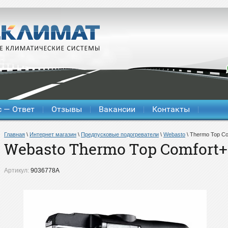
 — Ответ
Отзывы
Вакансии
Контакты
Главная
\
Интернет магазин
\
Предпусковые подогреватели
\
Webasto
\
Thermo Top Co
Webasto Thermo Top Comfort+ 
Артикул:
9036778A