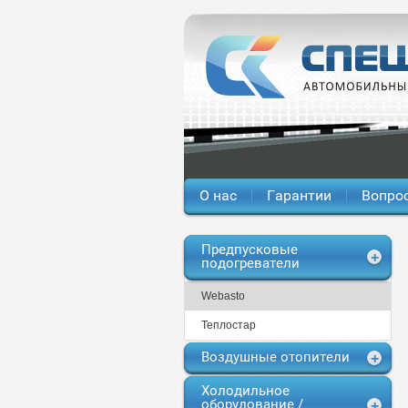
О нас
Гарантии
Вопрос
Предпусковые
подогреватели
Webasto
Теплостар
Воздушные отопители
Холодильное
оборудование /