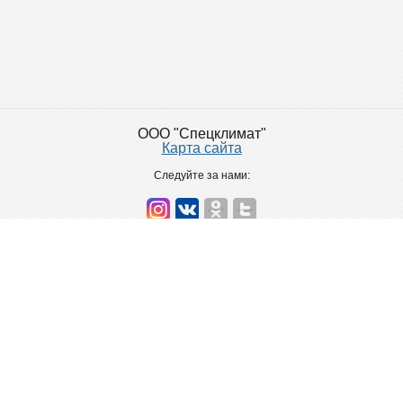
OOO "Спецклимат"
Карта сайта
Следуйте за нами:
+7(383)263-74-74
+7-913-701-10-15
ck2637474@mail.ru
г. Новосибирск, ул. Есенина 56
Разработка сайтов Мегагрупп