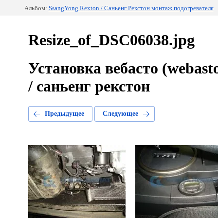
Альбом:
SsangYong Rexton / Саньенг Рекстон монтаж подогревателя
Resize_of_DSC06038.jpg
Установка вебасто (webast
/ саньенг рекстон
Предыдущее
Следующее